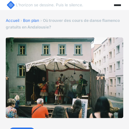
L'horizon se dessine. Puis le silence.
Accueil
›
Bon plan
›
Où trouver des cours de danse flamenco
gratuits en Andalousie?